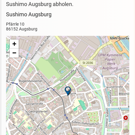
Sushimo Augsburg abholen.
Sushimo Augsburg
Pfärrle 10
86152 Augsburg
+
−